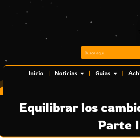
Ir
al
contenido
Inicio
Noticias
Guias
Ach
Equilibrar los cambi
Parte I