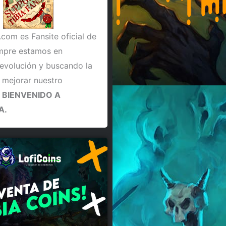
.com es Fansite oficial de
empre estamos en
evolución y buscando la
 mejorar nuestro
.
BIENVENIDO A
A.