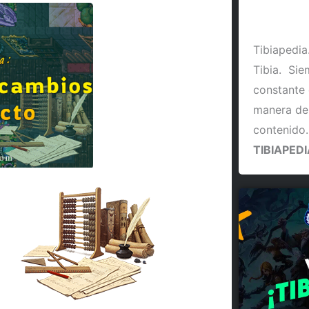
Tibiapedia
Tibia. Si
constante 
manera de
contenido
TIBIAPEDI