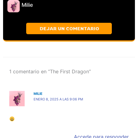
Milie
DEJAR UN COMENTARIO
1 comentario en “The First Dragon”
MILIE
ENERO 8, 2025 A LAS 9:06 PM
Accede para responder