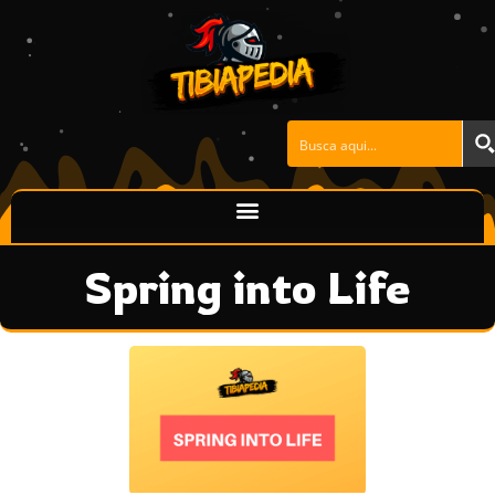
Ir
al
contenido
Spring into Life