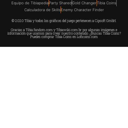
Equipo de Tibiapedia
Party Shared
Gold Changer
Tibia Coins
Calculadora de Skills
Enemy Character Finder
© 2020 Tibia y todos los gráficos del juego pertenecen a Cipsoft GmbH.
Gracias a
Tibia.fandom.com
y
Tibiawiki.com.br
por algunas imágenes e
información que usamos para crear nuestro contenido. ¿Buscas Tibia Coins?
Puedes comprar Tibia Coins en
Loficoins.com