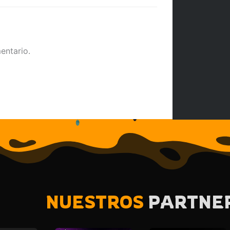
entario.
NUESTROS
PARTNE