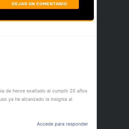
DEJAR UN COMENTARIO
nia de heroe exaltado al cumplir 20 años
so ya he alcanzado la insignia al
Accede para responder