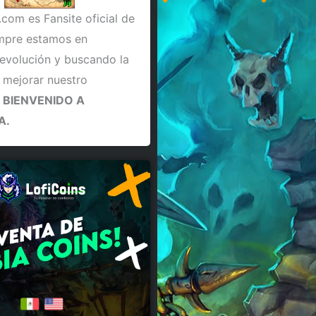
.com es Fansite oficial de
empre estamos en
evolución y buscando la
 mejorar nuestro
.
BIENVENIDO A
A.