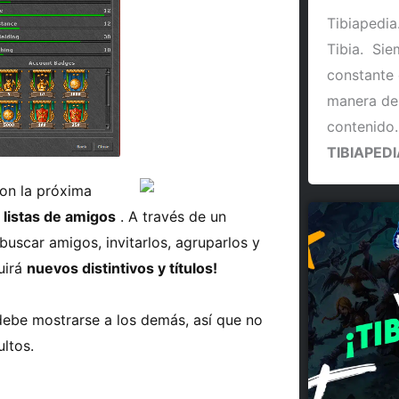
Tibiapedia
Tibia. Si
constante 
manera de
contenido
TIBIAPEDI
on la próxima
r
listas de amigos
. A través de un
buscar amigos, invitarlos, agruparlos y
uirá
nuevos distintivos y títulos!
debe mostrarse a los demás, así que no
ultos.