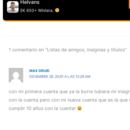
Helvans
EK 650+ Wintera.
1 comentario en “Listas de amigos, insignias y títulos”
MAX DRUID
DICIEMBRE 28, 2020 A LAS 12:26 AM
con mi primera cuenta que ya la borre tubiera mi insig
con la cuenta pero con mi nueva cuenta que es la que u
cumplir 10 años con la cuenta!