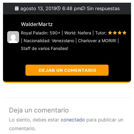
agosto 13, 2019
6:48 pm
Sin respuestas
WalderMartz
Royal Paladin: 590+ | World: Nefera | Tutor:
| Nacionalidad: Venezolano | Charlover a MORIR! |
Staff de varios Fansites!
DEJAR UN COMENTARIO
Deja un comentario
Lo siento, debes estar
conectado
para publicar un
comentario.