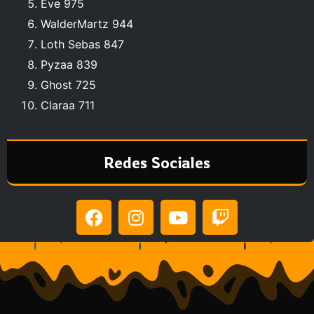
Eve 975
WalderMartz 944
Loth Sebas 847
Pyzaa 839
Ghost 725
Claraa 711
Redes Sociales
F
I
Y
T
a
n
o
w
c
s
u
i
e
t
t
t
b
a
u
c
o
g
b
h
o
r
e