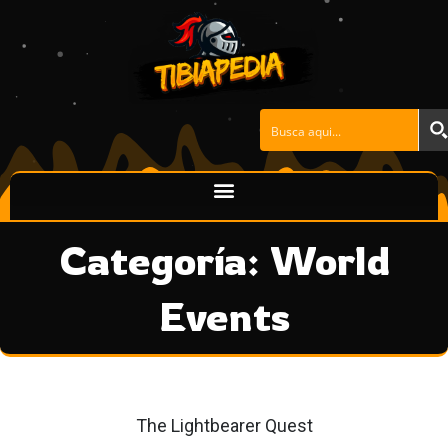
Ir
al
contenido
Categoría: World
Events
Página
Página
Página
The Lightbearer Quest