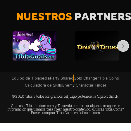
NUESTROS
PARTNER
Equipo de Tibiapedia
Party Shared
Gold Changer
Tibia Coins
Calculadora de Skills
Enemy Character Finder
© 2020 Tibia y todos los gráficos del juego pertenecen a Cipsoft GmbH.
Gracias a
Tibia.fandom.com
y
Tibiawiki.com.br
por algunas imágenes e
información que usamos para crear nuestro contenido. ¿Buscas Tibia Coins?
Puedes comprar Tibia Coins en
Loficoins.com