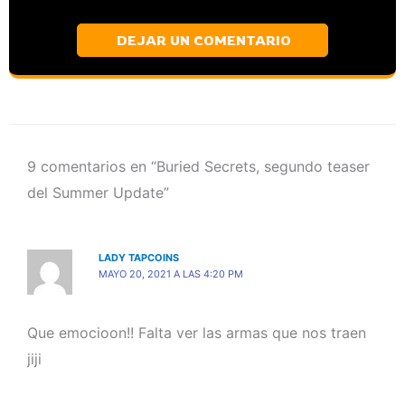
DEJAR UN COMENTARIO
9 comentarios en “Buried Secrets, segundo teaser
del Summer Update”
LADY TAPCOINS
MAYO 20, 2021 A LAS 4:20 PM
Que emocioon!! Falta ver las armas que nos traen
jiji