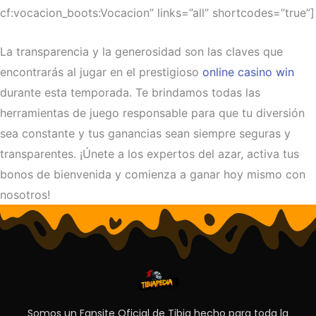
cf:vocacion_boots:Vocacion” links=”all” shortcodes=”true”]
La transparencia y la generosidad son las claves que
encontrarás al jugar en el prestigioso
online casino win
durante esta temporada. Te brindamos todas las
herramientas de juego responsable para que tu diversión
sea constante y tus ganancias sean siempre seguras y
transparentes. ¡Únete a los expertos del azar, activa tus
bonos de bienvenida y comienza a ganar hoy mismo con
nosotros!
Somos un Fansite Oficial de Tibia hecho para toda la