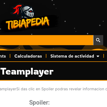
nts
Calculadoras
Sistema de actividad
Teamplayer
mplayerSi das clic en Spoiler podras revelar informacion o
Spoiler: