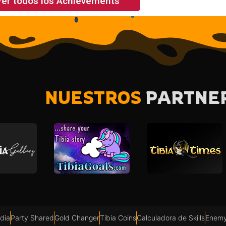
er todos los Achievements
NUESTROS
PARTNE
dia
Party Shared
Gold Changer
Tibia Coins
Calculadora de Skills
Enemy