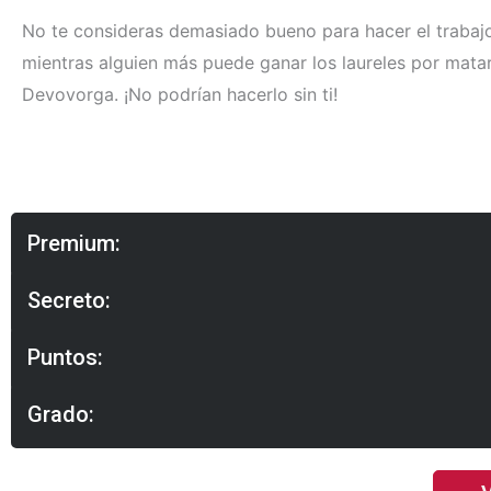
No te consideras demasiado bueno para hacer el trabaj
mientras alguien más puede ganar los laureles por mata
Devovorga. ¡No podrían hacerlo sin ti!
Premium:
Secreto:
Puntos:
Grado: