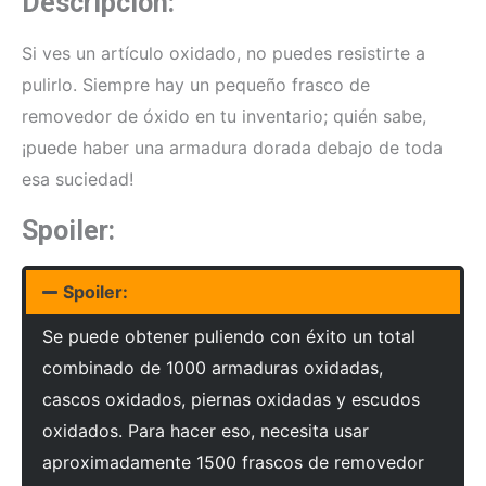
Descripción:
Si ves un artículo oxidado, no puedes resistirte a
pulirlo. Siempre hay un pequeño frasco de
removedor de óxido en tu inventario; quién sabe,
¡puede haber una armadura dorada debajo de toda
esa suciedad!
Spoiler:
Spoiler:
Se puede obtener puliendo con éxito un total
combinado de 1000 armaduras oxidadas,
cascos oxidados, piernas oxidadas y escudos
oxidados. Para hacer eso, necesita usar
aproximadamente 1500 frascos de removedor