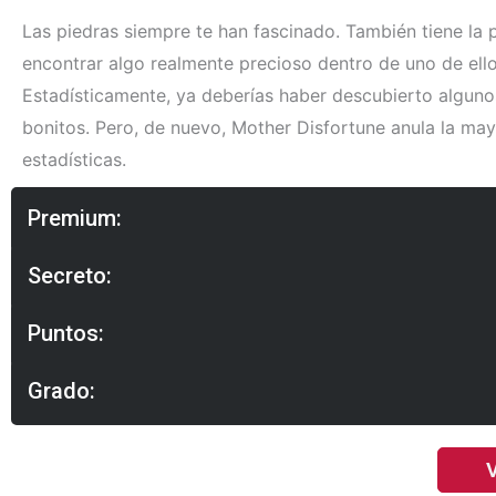
Las piedras siempre te han fascinado. También tiene la 
encontrar algo realmente precioso dentro de uno de ello
Estadísticamente, ya deberías haber descubierto alguno
bonitos. Pero, de nuevo, Mother Disfortune anula la may
estadísticas.
Premium:
Secreto:
Puntos:
Grado:
V