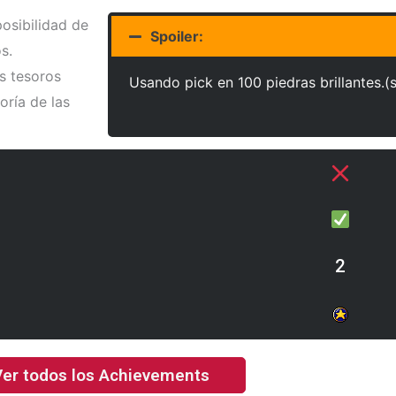
posibilidad de
Spoiler:
s.
s tesoros
Usando pick en 100 piedras brillantes.(
oría de las
2
er todos los Achievements