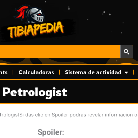
nts
Calculadoras
Sistema de actividad
Petrologist
ologistSi das clic en Spoiler podras revelar informacion o
Spoiler: