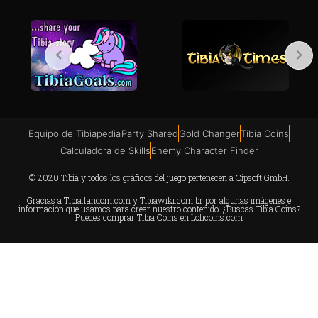
Equipo de Tibiapedia
Party Shared
Gold Changer
Tibia Coins
Calculadora de Skills
Enemy Character Finder
© 2020 Tibia y todos los gráficos del juego pertenecen a Cipsoft GmbH.
Gracias a
Tibia.fandom.com
y
Tibiawiki.com.br
por algunas imágenes e
información que usamos para crear nuestro contenido. ¿Buscas Tibia Coins?
Puedes comprar Tibia Coins en
Loficoins.com