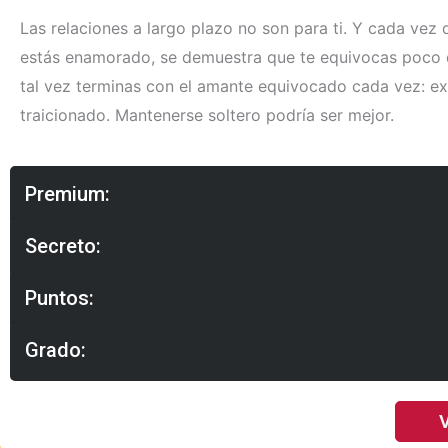
Las relaciones a largo plazo no son para ti. Y cada vez
estás enamorado, se demuestra que te equivocas poco 
tal vez terminas con el amante equivocado cada vez: e
traicionado. Mantenerse soltero podría ser mejor.
Premium:
Secreto:
Puntos:
Grado:
V