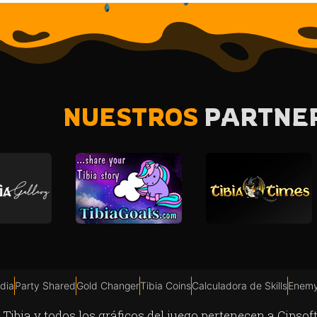
NUESTROS
PARTNE
dia
Party Shared
Gold Changer
Tibia Coins
Calculadora de Skills
Enemy
Tibia y todos los gráficos del juego pertenecen a Cipso