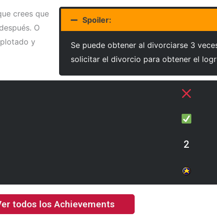
 que crees que
Spoiler:
después. O
xplotado y
Se puede obtener al divorciarse 3 vece
solicitar el divorcio para obtener el logr
2
er todos los Achievements