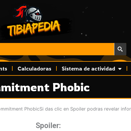
nts
Calculadoras
Sistema de actividad
mitment Phobic
mmitment PhobicSi das clic en Spoiler podras revelar info
Spoiler: