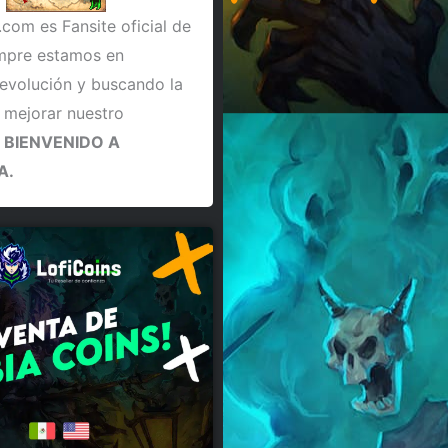
.com es Fansite oficial de
empre estamos en
evolución y buscando la
 mejorar nuestro
.
BIENVENIDO A
A.