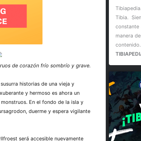
Tibiapedia
Tibia. Si
constante 
manera de
contenido
TIBIAPEDI
truos de corazón frío sombrío y grave.
 susurra historias de una vieja y
 exuberante y hermoso es ahora un
monstruos. En el fondo de la isla y
 ursagrodon, duerme y espera vigilante
hyllfroest será accesible nuevamente