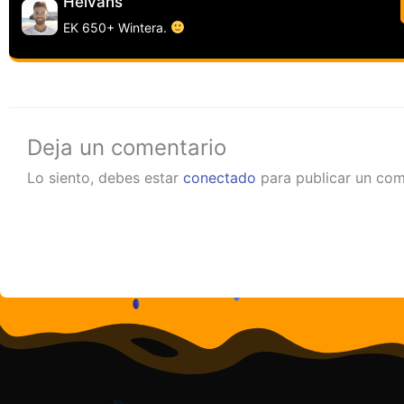
Helvans
EK 650+ Wintera.
Deja un comentario
Lo siento, debes estar
conectado
para publicar un com