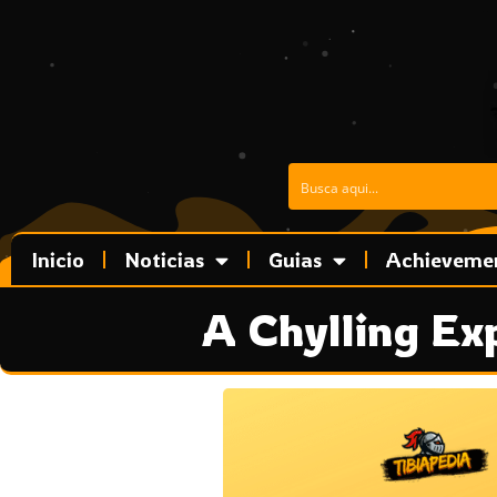
Ir
al
contenido
Inicio
Noticias
Guias
Achieveme
A Chylling Ex