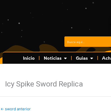
Ir
al
contenido
Inicio
Noticias
Guias
Ach
Icy Spike Sword Replica
←
sword anterior